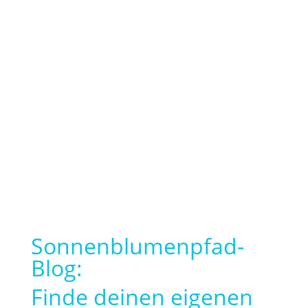
Ich bin völlig überrascht gewesen, wie
schnell wir hinter mein Chaos gekommen
sind und dass ich endlich meinen Fokus
setzen konnte.
Dafür bin ich dir sehr dankbar!
Ohne Dich hätte ich es nicht geschafft.
Sonnenblumenpfad-
Blog:
Finde deinen eigenen