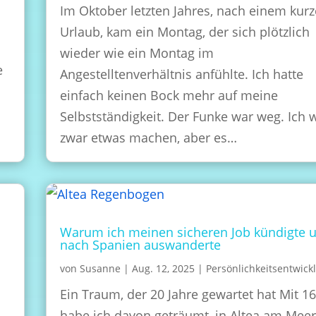
Im Oktober letzten Jahres, nach einem kur
Urlaub, kam ein Montag, der sich plötzlich
wieder wie ein Montag im
e
Angestelltenverhältnis anfühlte. Ich hatte
einfach keinen Bock mehr auf meine
Selbstständigkeit. Der Funke war weg. Ich w
zwar etwas machen, aber es…
Warum ich meinen sicheren Job kündigte 
nach Spanien auswanderte
von
Susanne
|
Aug. 12, 2025
|
Persönlichkeitsentwick
e
Ein Traum, der 20 Jahre gewartet hat Mit 1
habe ich davon geträumt, in Altea am Meer