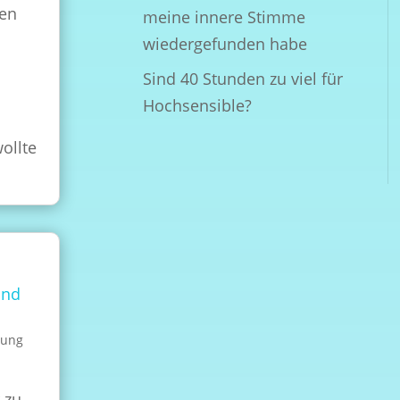
zen
meine innere Stimme
wiedergefunden habe
Sind 40 Stunden zu viel für
Hochsensible?
ollte
und
lung
6
 zu