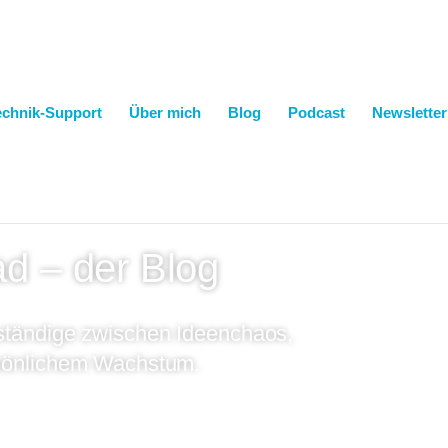
echnik-Support
Über mich
Blog
Podcast
Newsletter
hnik, Neurodivergenz & dem
d – der Blog
tständige zwischen Ideenchaos,
rsönlichem Wachstum.