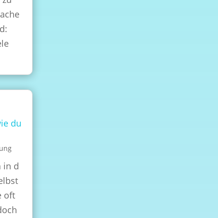
mache
d:
ele
wie du
lung
 in d
elbst
 oft
doch