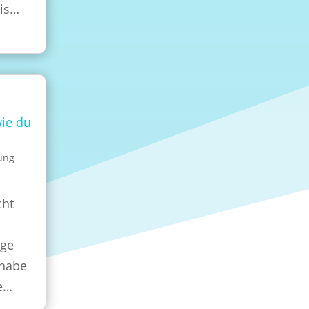
bis…
ie du
lung
,
cht
age
 habe
ge…