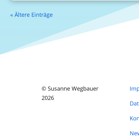
« Ältere Einträge
© Susanne Wegbauer
Im
2026
Dat
Kon
New