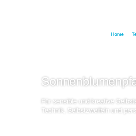
Home
T
Zwischen Selbstständigkeit, Tec
echten Leben
Sonnenblumenpfa
Für sensible und kreative Selbs
Technik, Selbstzweifeln und pe